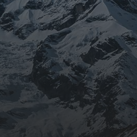
KATEGORIE
Allgemeines
Auf ein Wort
Aus der Region
Chor 2020
Chöre
ChorVerband NRW
Das Konzept
Mein Hobby
Meisterschaften
Notenbeispiele
Slider
Yachtcharter De Drie