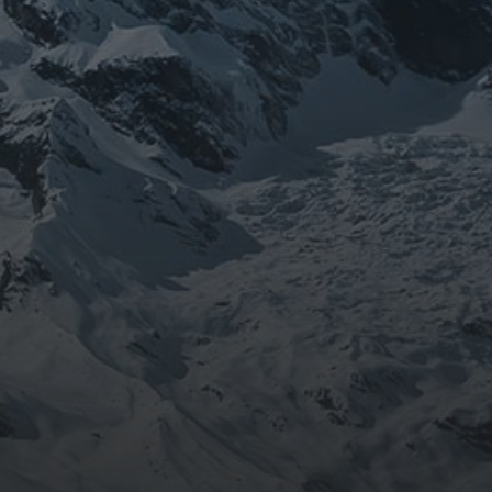
LINKS
Int. Chorleiterverband ICV
Massage Zarda
META
Anmelden
Eintrags-Feed
Kommentar-Feed
WordPress.org