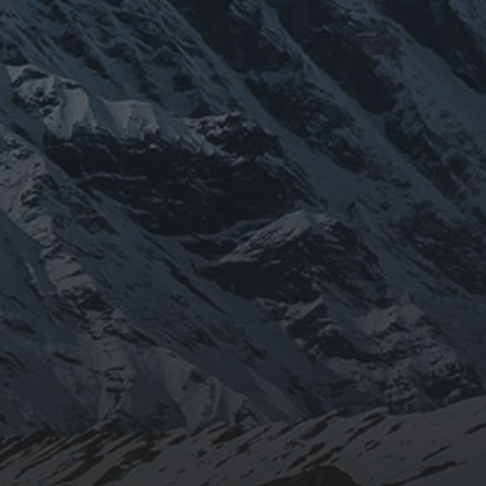
N
sprong